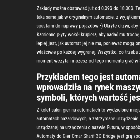
Zakłady można obstawiać już od 0,09$ do 18,00$. T
taka sama jak w oryginalnym automacie, z wyjątkiem
spustami do naprawy pojazdów •) Ukryte drzwi, aby w
Kamienne płyty wokół krupiera, aby nadać mu trochę
lepiej jest, jak automat jej nie ma, ponieważ mogą 
właściwie po każdej wygranej. Wszystko, co trzeba z
moment wczyta i możesz od tego momentu grać w Supe
Przykładem tego jest automa
wprowadziła na rynek maszy
symboli, których wartość je
Z kolet salon gier na automatach to wydzielone miej
automatach hazardowych, a zatrzymane urządzenie o
urządzanej na urządzeniu o nazwie Futura, w spos
Automaty do Gier Omar Sharif 3D Bridge jest grą 