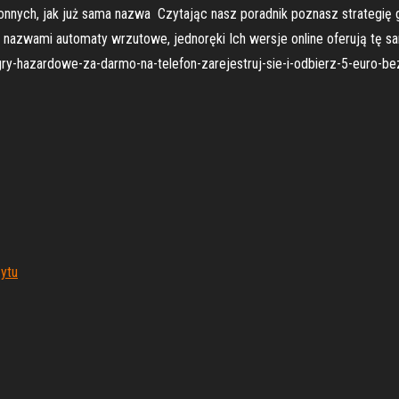
nnych, jak już sama nazwa Czytając nasz poradnik poznasz strategię gry
nazwami automaty wrzutowe, jednoręki Ich wersje online oferują tę 
l/gry-hazardowe-za-darmo-na-telefon-zarejestruj-sie-i-odbierz-5-euro-b
ytu