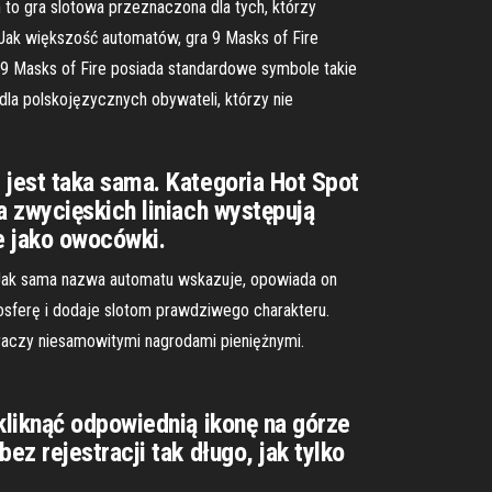
to gra slotowa przeznaczona dla tych, którzy
Jak większość automatów, gra 9 Masks of Fire
 9 Masks of Fire posiada standardowe symbole takie
dla polskojęzycznych obywateli, którzy nie
jest taka sama. Kategoria Hot Spot
a zwycięskich liniach występują
e jako owocówki.
. Jak sama nazwa automatu wskazuje, opowiada on
osferę i dodaje slotom prawdziwego charakteru.
raczy niesamowitymi nagrodami pieniężnymi.
kliknąć odpowiednią ikonę na górze
z rejestracji tak długo, jak tylko