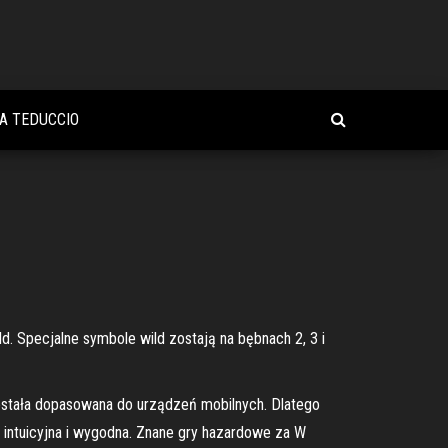
A TEDUCCIO
d. Specjalne symbole wild zostają na bębnach 2, 3 i
została dopasowana do urządzeń mobilnych. Dlatego
t intuicyjna i wygodna. Znane gry hazardowe za W