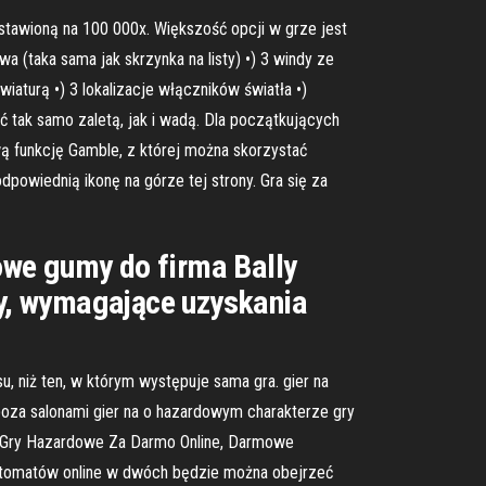
tawioną na 100 000x. Większość opcji w grze jest
 (taka sama jak skrzynka na listy) •) 3 windy ze
aturą •) 3 lokalizacje włączników światła •)
 tak samo zaletą, jak i wadą. Dla początkujących
wą funkcję Gamble, z której można skorzystać
powiednią ikonę na górze tej strony. Gra się za
owe gumy do firma Bally
y, wymagające uzyskania
, niż ten, w którym występuje sama gra. gier na
oza salonami gier na o hazardowym charakterze gry
no Gry Hazardowe Za Darmo Online, Darmowe
automatów online w dwóch będzie można obejrzeć