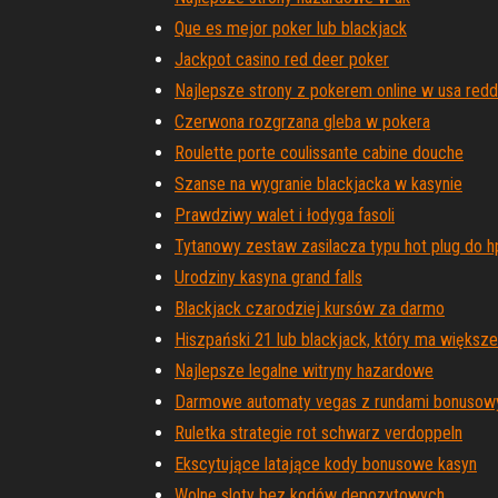
Que es mejor poker lub blackjack
Jackpot casino red deer poker
Najlepsze strony z pokerem online w usa redd
Czerwona rozgrzana gleba w pokera
Roulette porte coulissante cabine douche
Szanse na wygranie blackjacka w kasynie
Prawdziwy walet i łodyga fasoli
Tytanowy zestaw zasilacza typu hot plug do h
Urodziny kasyna grand falls
Blackjack czarodziej kursów za darmo
Hiszpański 21 lub blackjack, który ma większ
Najlepsze legalne witryny hazardowe
Darmowe automaty vegas z rundami bonusow
Ruletka strategie rot schwarz verdoppeln
Ekscytujące latające kody bonusowe kasyn
Wolne sloty bez kodów depozytowych