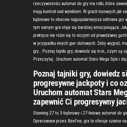
rzeczywistości automat do gry ma rolki, które zawi
mają kontroli nad wynikiem. W grach losowych jak 
bębnowe to obecnie najpopularniejsza odmiana gry w
tym samym gra staje się bardziej emocjonująca. J
praktyce nie różni się to niczym od prawdziwej gotó
w przypadku innych gier slotowych. Żeby wygrać, mu
gry… Poznaj tajniki gry, dowiedz się m.in., czym są 
Przeczytaj . Uruchom automat Stars Mega Spin i da
Poznaj tajniki gry, dowiedz s
progresywne jackpoty i co o
Uruchom automat Stars Mega 
zapewnić Ci progresywny jac
Stunning 27 to 3-bębnowy i 27-liniowy automat do 
Opracowana przez BeeFee, gra ta oferuje szanse na