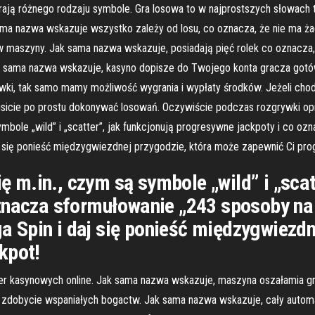
erają różnego rodzaju symbole. Gra losowa to w najprostszych słowach 
sama nazwa wskazuje wszystko zależy od losu, co oznacza, że nie ma 
 maszyny. Jak sama nazwa wskazuje, posiadają pięć rolek co oznacza, ż
ak sama nazwa wskazuje, kasyno dopisze do Twojego konta gracza gotó
wki, tak samo mamy możliwość wygrania i wypłaty środków. Jeżeli chodz
sicie po prostu dokonywać losowań. Oczywiście podczas rozgrywki opróc
symbole „wild” i „scatter”, jak funkcjonują progresywne jackpoty i co 
j się ponieść międzygwiezdnej przygodzie, która może zapewnić Ci pro
ię m.in., czym są symbole „wild” i „scat
znacza sformułowanie „243 sposoby na 
Spin i daj się ponieść międzygwiezdn
kpot!
gier kasynowych online. Jak sama nazwa wskazuje, maszyna oszałamia g
 zdobycie wspaniałych bogactw. Jak sama nazwa wskazuje, cały automat