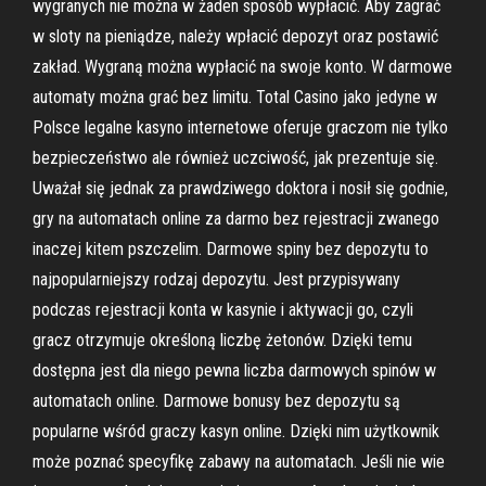
wygranych nie można w żaden sposób wypłacić. Aby zagrać
w sloty na pieniądze, należy wpłacić depozyt oraz postawić
zakład. Wygraną można wypłacić na swoje konto. W darmowe
automaty można grać bez limitu. Total Casino jako jedyne w
Polsce legalne kasyno internetowe oferuje graczom nie tylko
bezpieczeństwo ale również uczciwość, jak prezentuje się.
Uważał się jednak za prawdziwego doktora i nosił się godnie,
gry na automatach online za darmo bez rejestracji zwanego
inaczej kitem pszczelim. Darmowe spiny bez depozytu to
najpopularniejszy rodzaj depozytu. Jest przypisywany
podczas rejestracji konta w kasynie i aktywacji go, czyli
gracz otrzymuje określoną liczbę żetonów. Dzięki temu
dostępna jest dla niego pewna liczba darmowych spinów w
automatach online. Darmowe bonusy bez depozytu są
popularne wśród graczy kasyn online. Dzięki nim użytkownik
może poznać specyfikę zabawy na automatach. Jeśli nie wie