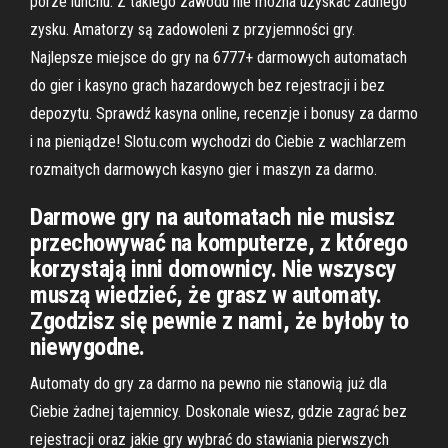
porze lunchu. Z takiego zawodu nie można uzyskać żadnego
zysku. Amatorzy są zadowoleni z przyjemności gry.
Najlepsze miejsce do gry na 6777+ darmowych automatach
do gier i kasyno grach hazardowych bez rejestracji i bez
depozytu. Sprawdź kasyna online, recenzje i bonusy za darmo
i na pieniądze! Slotu.com wychodzi do Ciebie z wachlarzem
rozmaitych darmowych kasyno gier i maszyn za darmo.
Darmowe gry na automatach nie musisz
przechowywać na komputerze, z którego
korzystają inni domownicy. Nie wszyscy
muszą wiedzieć, że grasz w automaty.
Zgodzisz się pewnie z nami, że byłoby to
niewygodne.
Automaty do gry za darmo na pewno nie stanowią już dla
Ciebie żadnej tajemnicy. Doskonale wiesz, gdzie zagrać bez
rejestracji oraz jakie gry wybrać do stawiania pierwszych