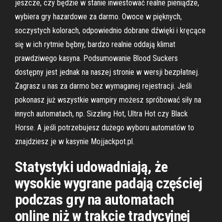
jeszcze, czy będzie w stanie inwestować realne pieniądze,
wybiera gry hazardowe za darmo. Owoce w pięknych,
soczystych kolorach, odpowiednio dobrane dźwięki i kręcące
się w ich rytmie bębny, bardzo realnie oddają klimat
prawdziwego kasyna. Podsumowanie Blood Suckers
dostępny jest jednak na naszej stronie w wersji bezpłatnej.
Zagrasz u nas za darmo bez wymaganej rejestracji. Jeśli
pokonasz już wszystkie wampiry możesz spróbować siły na
innych automatach, np. Sizzling Hot, Ultra Hot czy Black
Horse. A jeśli potrzebujesz dużego wyboru automatów to
znajdziesz je w kasynie Mojjackpot.pl.
Statystyki udowadniają, że
wysokie wygrane padają częściej
podczas gry na automatach
online niż w trakcie tradycyjnej