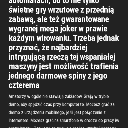
automatach, bo to nie tylko
świetne gry wrzutowe z przednią
zabawą, ale też gwarantowane
wygranej mega joker w prawie
każdym wirowaniu. Trzeba jednak
przyznać, że najbardziej
intrygującą rzeczą tej wspaniałej
maszyny jest możliwość trafienia
jednego darmowe spiny z jego
czterema
Amatorzy w ogóle nie stawiają zakładów. Grają w trybie
demo, aby spędzić czas przy komputerze. Możesz grać za
darmo z urządzenia mobilnego, jeśli jest połączenie z
Internetem. Możesz grać na smartfonie w drodze do pracy iw