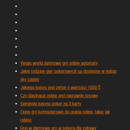
Vegas world darmowe gry online automaty
Jakie rodzaje gier pokerowych są dostępne w indigo
sky casino
Jakiego koloru jest żeton o wartości 1000 $
Czy blackjack online jest naprawdę losowy
Seminole kasyno poker na 3 karty
Fajne gry komputerowe do grania online, takie jak
roblox
Graj w darmowe gry w pokera dla zabawy